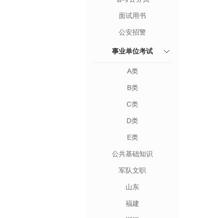
面试用书
公安招警
事业单位考试
A类
B类
C类
D类
E类
公共基础知识
军队文职
山东
福建